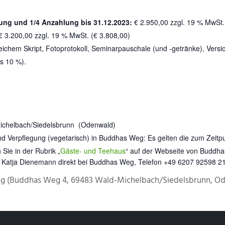
ung und 1/4 Anzahlung bis 31.12.2023:
€ 2.950,00 zzgl. 19 % MwSt.
 € 3.200,00 zzgl. 19 % MwSt. (€ 3.808,00)
eichem Skript, Fotoprotokoll, Seminarpauschale (und -getränke), Versi
us 10 %).
chelbach/Siedelsbrunn (Odenwald)
nd Verpflegung (vegetarisch) in Buddhas Weg: Es gelten die zum Zeitp
 Sie in der Rubrik „
Gäste- und Teehaus
“ auf der Webseite von Buddh
 Katja Dienemann direkt bei Buddhas Weg, Telefon +49 6207 92598 2
g (Buddhas Weg 4, 69483 Wald-Michelbach/Siedelsbrunn, O