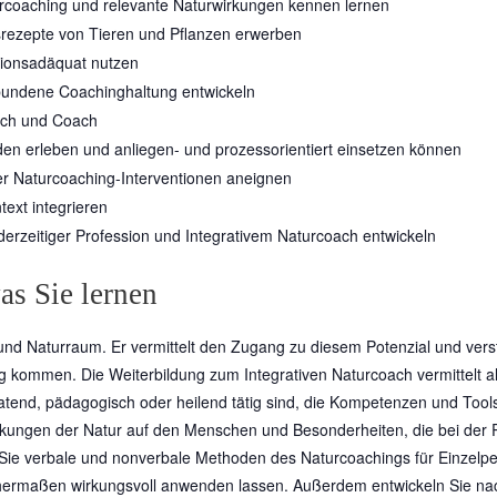
rcoaching und relevante Naturwirkungen kennen lernen
srezepte von Tieren und Pflanzen erwerben
tionsadäquat nutzen
bundene Coachinghaltung entwickeln
nsch und Coach
n erleben und anliegen- und prozessorientiert einsetzen können
r Naturcoaching-Interventionen aneignen
text integrieren
 derzeitiger Profession und Integrativem Naturcoach entwickeln
as Sie lernen
und Naturraum. Er vermittelt den Zugang zu diesem Potenzial und verstä
g kommen. Die Weiterbildung zum Integrativen Naturcoach vermittelt al
tend, pädagogisch oder heilend tätig sind, die Kompetenzen und Tools, d
rkungen der Natur auf den Menschen und Besonderheiten, die bei der
 Sie verbale und nonverbale Methoden des Naturcoachings für Einzel
chermaßen wirkungsvoll anwenden lassen. Außerdem entwickeln Sie nac