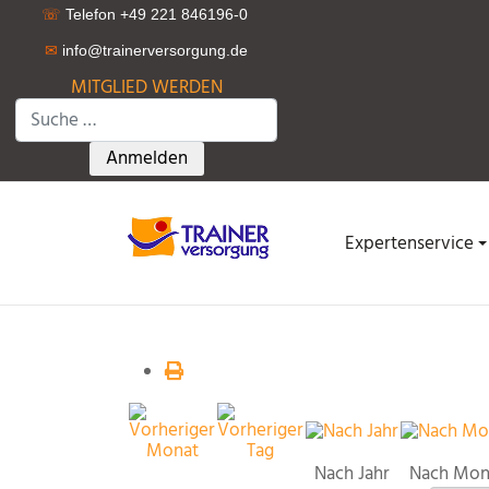
☏
Telefon +49 221 846196-0
✉
info@trainerversorgung.d
e
MITGLIED WERDEN
Suchen
Type 2 or more characters for results.
Anmelden
Expertenservice
Nach Jahr
Nach Mon