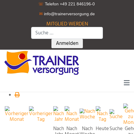
☏
Telefon +49 221 846196-0
✉
info@trainerversorgung.d
e
MITGLIED WERDEN
Suchen
Type 2 or more characters for r
Anmelden
Nach
Nach
Nach
Heute
Suche
Geh