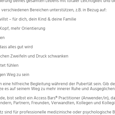
nderung deines gesamten Lebens mit totaler Leichtigkeit und d
 verschiedenen Bereichen unterstützen, z.B. in Bezug auf:
st – für dich, dein Kind & deine Familie
opf, mehr Orientierung
den
ss alles gut wird
hen Zweifeln und Druck schwanken
tet fühlen
gen Weg zu sein
n eine hilfreiche Begleitung während der Pubertät sein. Gib d
tze es auf seinem Weg zu mehr innerer Ruhe und Ausgeglichen
 bist selbst ein Access Bars® Practitioner (Anwender/in), darf
Kindern, Partnern, Freunden, Verwandten, Kollegen und Kolleg
atz sind für professionelle medizinische oder psychologische 