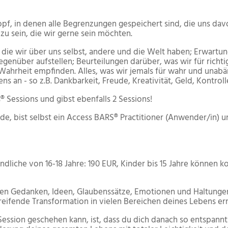
pf, in denen alle Begrenzungen gespeichert sind, die uns davo
zu sein, die wir gerne sein möchten.
die wir über uns selbst, andere und die Welt haben; Erwartung
genüber aufstellen; Beurteilungen darüber, was wir für richtig 
 Wahrheit empfinden. Alles, was wir jemals für wahr und unabä
 an - so z.B. Dankbarkeit, Freude, Kreativität, Geld, Kontroll
 Sessions und gibst ebenfalls 2 Sessions!
, bist selbst ein Access BARS® Practitioner (Anwender/in) und
liche von 16-18 Jahre: 190 EUR, Kinder bis 15 Jahre können ko
en Gedanken, Ideen, Glaubenssätze, Emotionen und Haltungen, 
greifende Transformation in vielen Bereichen deines Lebens e
 Session geschehen kann, ist, dass du dich danach so entspann