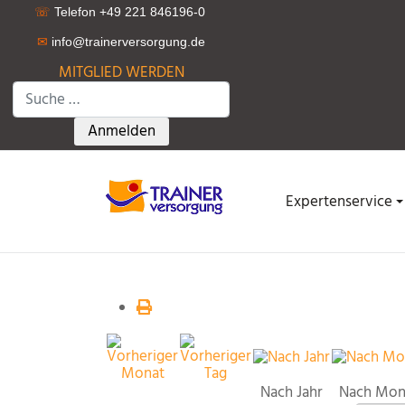
☏
Telefon +49 221 846196-0
✉
info@trainerversorgung.d
e
MITGLIED WERDEN
Suchen
Type 2 or more characters for results.
Anmelden
Expertenservice
Nach Jahr
Nach Mon