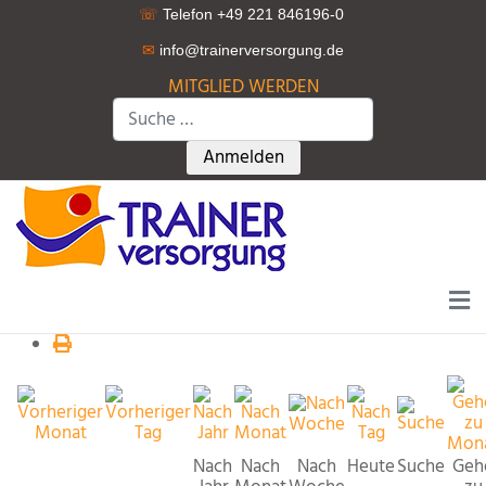
☏
Telefon +49 221 846196-0
✉
info@trainerversorgung.d
e
MITGLIED WERDEN
Suchen
Type 2 or more characters for r
Anmelden
Nach
Nach
Nach
Heute
Suche
Geh