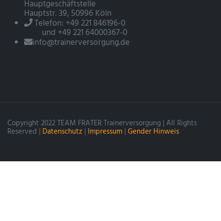
Hauptgeschäftstelle
Hauptstr. 39, 50996 Köln
Telefon: +49 221 846196-0
und +49 221 64000367-0
info@trainerversorgung.de
Copyright 2022 TEAM FRATER Trainerversorgung | All Rights
Reserved |
Datenschutz
|
Impressum
|
Gender Hinweis