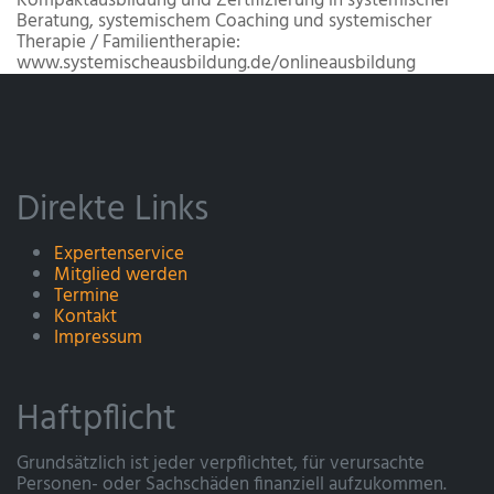
Kompaktausbildung und Zertifizierung in systemischer
Beratung, systemischem Coaching und systemischer
Therapie / Familientherapie:
www.systemischeausbildung.de/onlineausbildung
Direkte Links
Expertenservice
Mitglied werden
Termine
Kontakt
Impressum
Haftpflicht
Grundsätzlich ist jeder verpflichtet, für verursachte
Personen- oder Sachschäden finanziell aufzukommen.