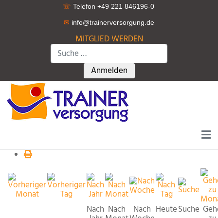
☏
Telefon +49 221 846196-0
✉
info@trainerversorgung.d
e
MITGLIED WERDEN
Suchen
Type 2 or more characters for r
Anmelden
Nach
Nach
Nach
Heute
Suche
Geh