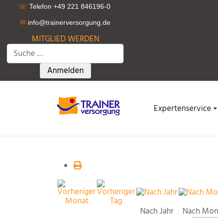
☏
Telefon +49 221 846196-0
✉
info@trainerversorgung.d
e
MITGLIED WERDEN
Suchen
Type 2 or more characters for results.
Anmelden
Expertenservice
Nach Jahr
Nach Mon