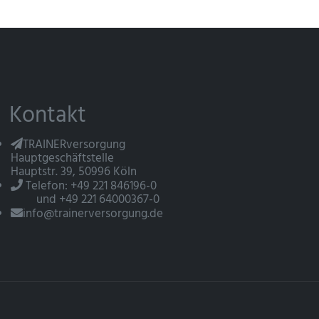
Kontakt
TRAINERversorgung
Hauptgeschäftstelle
Hauptstr. 39, 50996 Köln
Telefon: +49 221 846196-0
und +49 221 64000367-0
info@trainerversorgung.de