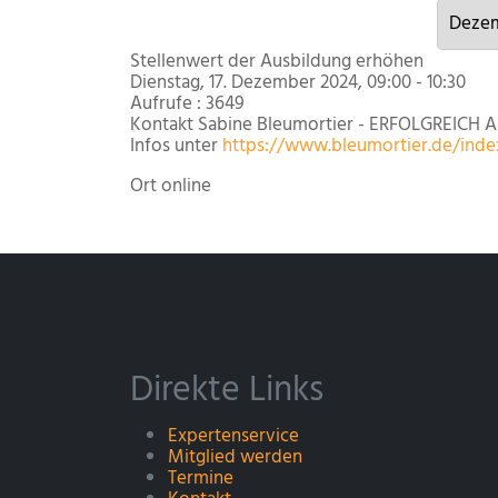
Stellenwert der Ausbildung erhöhen
Dienstag, 17. Dezember 2024, 09:00 - 10:30
Aufrufe
: 3649
Kontakt
Sabine Bleumortier - ERFOLGREICH 
Infos unter
https://www.bleumortier.de/index
Ort
online
Direkte Links
Expertenservice
Mitglied werden
Termine