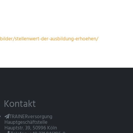
sbilder/stellenwert-der-ausbildung-erhoehen/
Kontakt
TRAINERversorgung
Hauptgeschäftstelle
Hauptstr. 39, 50996 Köln