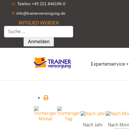
☏
Telefon +49 221 846196-0
✉
info@trainerversorgung.d
e
MITGLIED WERDEN
Suchen
Type 2 or more characters for results.
Anmelden
Expertenservice
Nach Jahr
Nach Mon