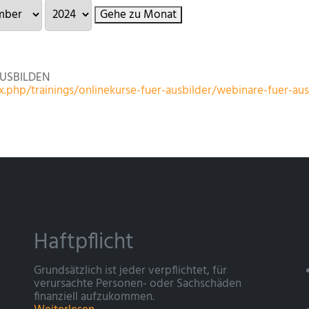
Gehe zu Monat
AUSBILDEN
.php/trainings/onlinekurse-fuer-ausbilder/webinare-fuer-au
Haftpflicht
Grundsätzlich ist jeder verpflichtet, für
verursachte Personen- oder Sachschäden
finanziell aufzukommen.