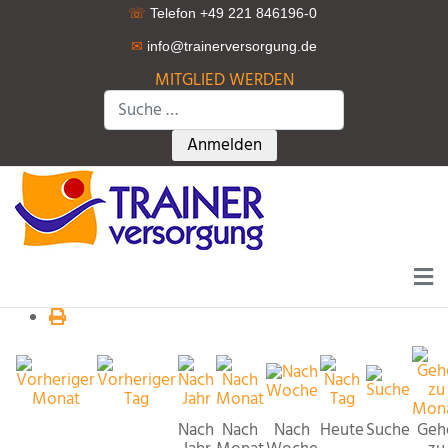
☏
Telefon +49 221 846196-0
✉
info@trainerversorgung.d
e
MITGLIED WERDEN
Suchen
Type 2 or more characters for r
Anmelden
Nach
Nach
Nach
Heute
Suche
Geh