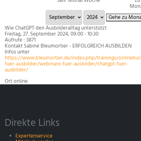
Jahr
Monat
Woche
zu
Mon
Gehe zu Mona
Wie ChatGPT den Ausbilderalltag unterstützt
Freitag, 27. September 2024, 09:00 - 10:30
Aufrufe
: 3871
Kontakt
Sabine Bleumortier - ERFOLGREICH AUSBILDEN
Infos unter
https://www.bleumortier.de/index.php/trainings/onlinekur
fuer-ausbilder/webinare-fuer-ausbilder/chatgpt-fuer-
ausbilder/
Ort
online
Direkte Links
Expertenservice