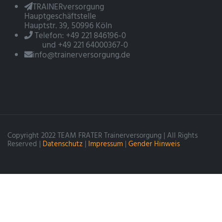
TRAINERversorgung
Hauptgeschäftstelle
Hauptstr. 39, 50996 Köln
Telefon: +49 221 846196-0
und +49 221 64000367-0
info@trainerversorgung.de
Copyright 2022 TEAM FRATER Trainerversorgung | All Rights
Reserved |
Datenschutz
|
Impressum
|
Gender Hinweis