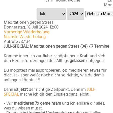
Jahr
Monat
Woche
zu
Mon
Gehe zu Mona
Meditationen gegen Stress
Donnerstag, 18. Juli 2024, 12:00
Vorherige Wiederholung
Nächste Wiederholung
Aufrufe
: 37134
JULI-SPECIAL: Meditationen gegen Stress (0€) / 7 Termine
Komme innerlich zur
Ruhe
, schöpfe neue
Kraft
und sieh
den Herausforderungen des Alltags
gelassen
entgegen.
Du möchtest mal ausprobieren, ob meditieren etwas für
dich ist - aber weißt noch nicht so richtig, wie du damit
anfangen könntest?
Dann ist
jetzt
der richtige Zeitpunkt, denn im
JULI-
SPECIAL
mache ich dir den Einstieg ganz leicht:
- Wir
meditieren 7x gemeinsam
und ich erkläre dir alles,
was du wissen musst.