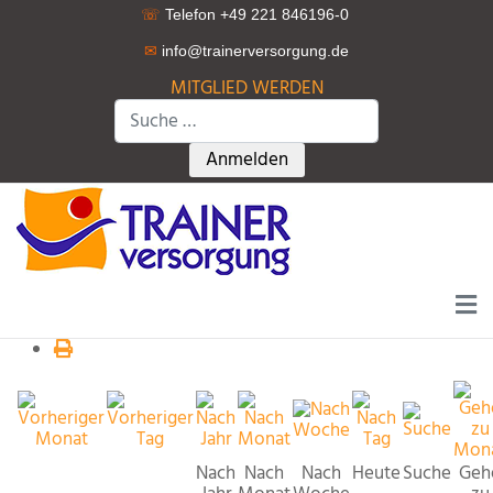
☏
Telefon +49 221 846196-0
✉
info@trainerversorgung.d
e
MITGLIED WERDEN
Suchen
Type 2 or more characters for r
Anmelden
Nach
Nach
Nach
Heute
Suche
Geh