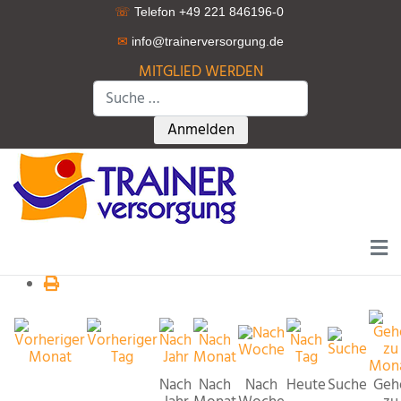
☏
Telefon +49 221 846196-0
✉
info@trainerversorgung.d
e
MITGLIED WERDEN
Suchen
Type 2 or more characters for r
Anmelden
Nach
Nach
Nach
Heute
Suche
Geh