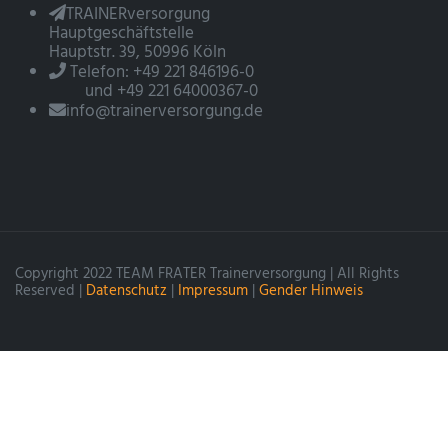
TRAINERversorgung
Hauptgeschäftstelle
Hauptstr. 39, 50996 Köln
Telefon: +49 221 846196-0
und +49 221 64000367-0
info@trainerversorgung.de
Copyright 2022 TEAM FRATER Trainerversorgung | All Rights
Reserved |
Datenschutz
|
Impressum
|
Gender Hinweis