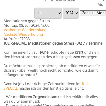
Jahr
Monat
Woche
zu
Mon
Gehe zu Mona
Meditationen gegen Stress
Montag, 08. Juli 2024, 12:00
Vorherige Wiederholung
Nächste Wiederholung
Aufrufe
: 37085
JULI-SPECIAL: Meditationen gegen Stress (0€) / 7 Termine
Komme innerlich zur
Ruhe
, schöpfe neue
Kraft
und sieh
den Herausforderungen des Alltags
gelassen
entgegen.
Du möchtest mal ausprobieren, ob meditieren etwas für
dich ist - aber weißt noch nicht so richtig, wie du damit
anfangen könntest?
Dann ist
jetzt
der richtige Zeitpunkt, denn im
JULI-
SPECIAL
mache ich dir den Einstieg ganz leicht:
- Wir
meditieren 7x gemeinsam
und ich erkläre dir alles,
was du wissen musst.