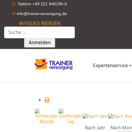
☏
Telefon +49 221 846196-0
✉
info@trainerversorgung.d
e
MITGLIED WERDEN
Suchen
Type 2 or more characters for results.
Anmelden
Expertenservice
Nach Jahr
Nach Mon