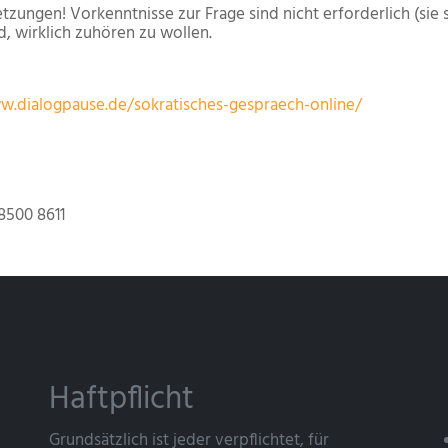
etzungen! Vorkenntnisse zur Frage sind nicht erforderlich (sie s
 wirklich zuhören zu wollen.
w.dialogpause.de/sokratisches-gespraech-online/
8500 8611
Haftpflicht
Grundsätzlich ist jeder verpflichtet, für