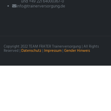
und +49 221 64000367-0
info@trainerversorgung.de
Copyright 2022 TEAM FRATER Trainerversorgung | All Rights
Reserved |
Datenschutz
|
Impressum
|
Gender Hinweis