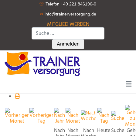
☏
Telefon +49 221 846196-0
✉
info@trainerversorgung.d
e
MITGLIED WERDEN
Suchen
Type 2 or more characters for r
Anmelden
Nach
Nach
Nach
Heute
Suche
Geh