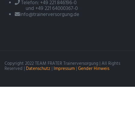
Telefon: +49 221 846196-0
und +49 221 64000367-0
info@trainerversorgung.de
Copyright 2022 TEAM FRATER Trainerversorgung | All Rights
Reserved |
Datenschutz
|
Impressum
|
Gender Hinweis