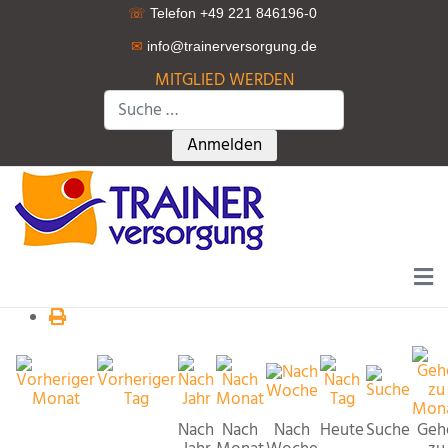
☏
Telefon +49 221 846196-0
✉
info@trainerversorgung.d
e
MITGLIED WERDEN
Suchen
Type 2 or more characters for r
Anmelden
Nach
Nach
Nach
Heute
Suche
Geh