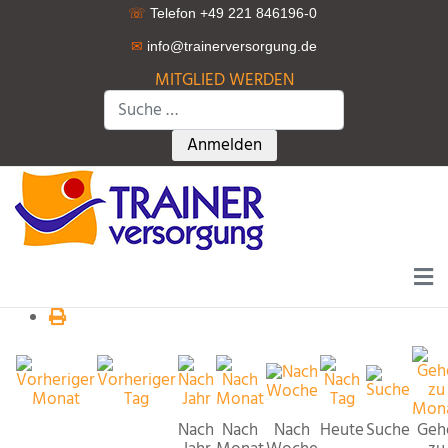
☏
Telefon +49 221 846196-0
✉
info@trainerversorgung.d
e
MITGLIED WERDEN
Suchen
Type 2 or more characters for r
Anmelden
Nach
Nach
Nach
Heute
Suche
Geh