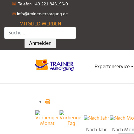
☏
Telefon +49 221 846196-0
✉
info@trainerversorgung.d
e
MITGLIED WERDEN
Suchen
Type 2 or more characters for results.
Anmelden
Expertenservice
Nach Jahr
Nach Mon