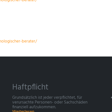
ologischer-berater/
ologischer-berater/
Haftpflicht
Grundsätzlich ist jeder verpflichtet, für
verursachte Personen- oder Sachschäden
finanziell aufzukommen.
Weiterlesen