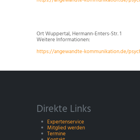
https://angewandte-kommunikation.de/psych
Ort
Wuppertal, Hermann-Enters-Str. 1
Weitere Informationen:
https://angewandte-kommunikation.de/psych
Direkte Links
Expertenservice
Mitglied werden
Termine
Kontakt