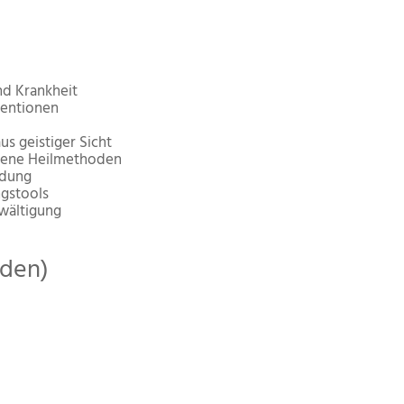
nd Krankheit
entionen
s geistiger Sicht
gene Heilmethoden
ndung
ngstools
ewältigung
den)