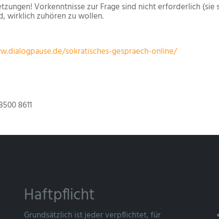
etzungen! Vorkenntnisse zur Frage sind nicht erforderlich (sie s
 wirklich zuhören zu wollen.
w.dialogpause.de/sokratisches-gespraech-online/
8500 8611
Haftpflicht
Grundsätzlich ist jeder verpflichtet, für