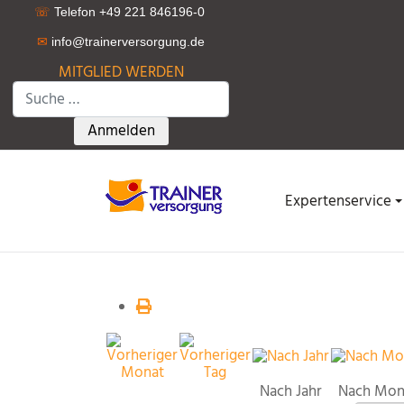
☏
Telefon +49 221 846196-0
✉
info@trainerversorgung.d
e
MITGLIED WERDEN
Suchen
Type 2 or more characters for results.
Anmelden
Expertenservice
Nach Jahr
Nach Mon