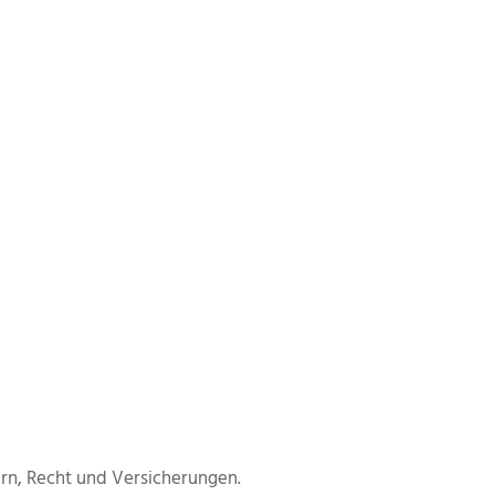
en kennt und nutzt, kann sein
ern, Recht und Versicherungen.