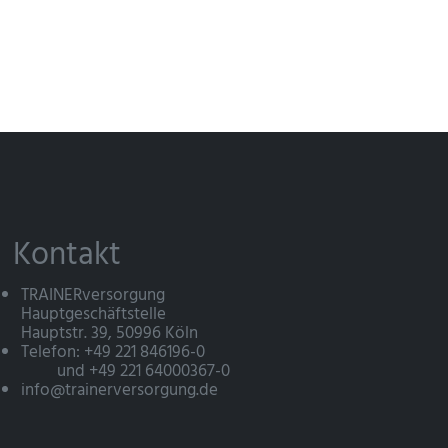
Kontakt
TRAINERversorgung
Hauptgeschäftstelle
Hauptstr. 39, 50996 Köln
Telefon: +49 221 846196-0
und +49 221 64000367-0
info@trainerversorgung.de