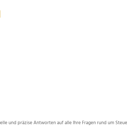
n
richtig viel Geld. Wer seine Möglichkeit
steigern.
elle und präzise Antworten auf alle Ihre Fragen rund um Steu