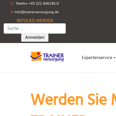
☏
Telefon +49 221 846196-0
✉
info@trainerversorgung.d
e
MITGLIED WERDEN
Suchen
Type 2 or more characters for results.
Anmelden
Expertenservice
Werden Sie M