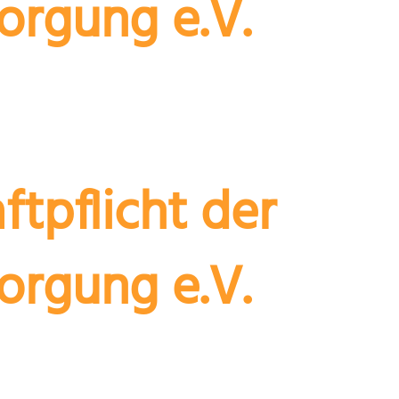
orgung e.V.
tet Ihnen schnelle und präzise Antworten 
ngen.
ftpflicht der
orgung e.V.
 entstehen die eine Haftung nach sich zi
letzt.