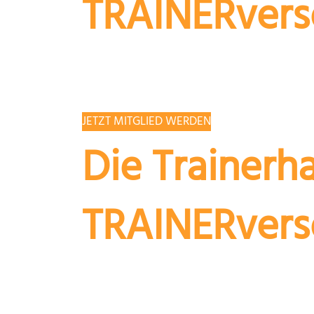
TRAINERvers
Die TRAINERversorgung e.V. bie
Steuern, Recht und Versicheru
JETZT MITGLIED WERDEN
Die Trainerha
TRAINERvers
Im Training können Situationen
geht oder sich sogar jemand ver