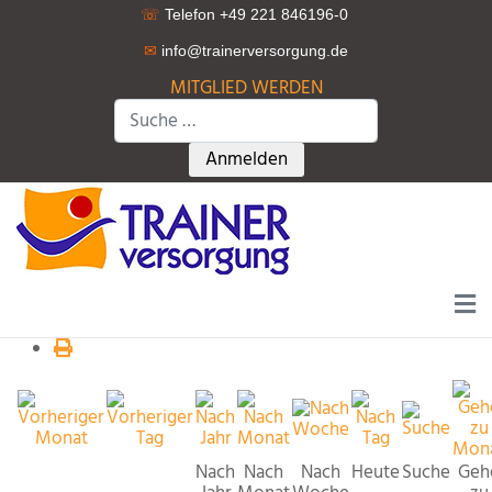
☏
Telefon +49 221 846196-0
✉
info@trainerversorgung.d
e
MITGLIED WERDEN
Suchen
Type 2 or more characters for r
Anmelden
Nach
Nach
Nach
Heute
Suche
Geh