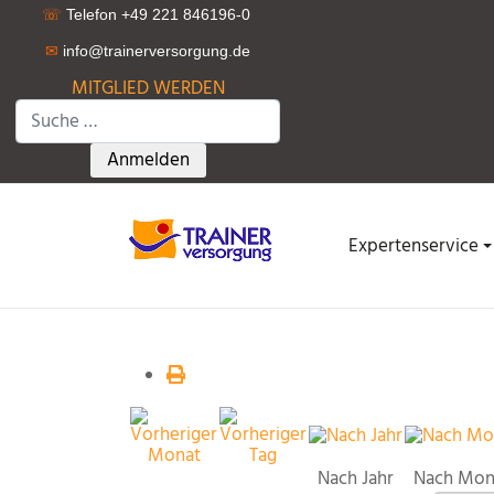
☏
Telefon +49 221 846196-0
✉
info@trainerversorgung.d
e
MITGLIED WERDEN
Suchen
Type 2 or more characters for results.
Anmelden
Expertenservice
Nach Jahr
Nach Mon