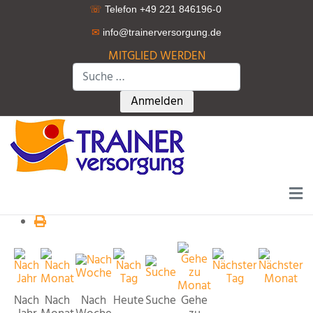
☏
Telefon +49 221 846196-0
✉
info@trainerversorgung.d
e
MITGLIED WERDEN
Suchen
Type 2 or more characters for r
Anmelden
Nach
Nach
Nach
Heute
Suche
Gehe